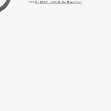
UID:
03d13c54df7480728946c189a2e9a92c