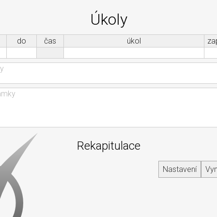
Úkoly
do
čas
úkol
za
Rekapitulace