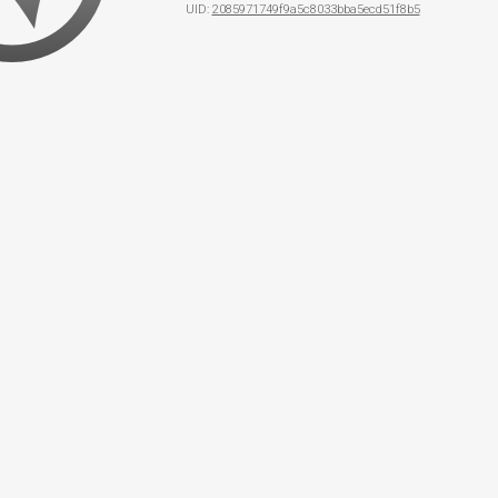
UID:
2085971749f9a5c8033bba5ecd51f8b5