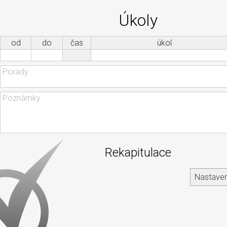
Úkoly
od
do
čas
úkol
Rekapitulace