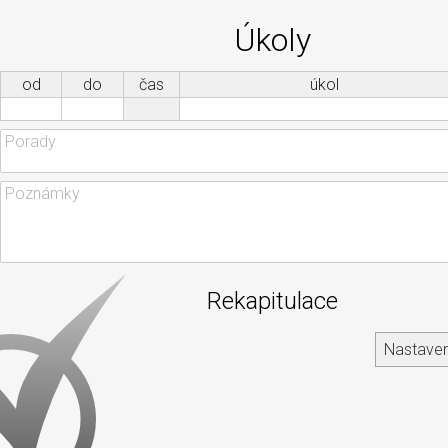
Úkoly
od
do
čas
úkol
Rekapitulace