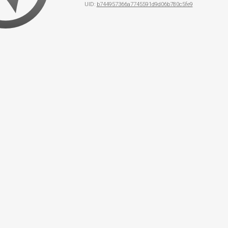
UID:
b744957366a7745591d9d06b780c5fe9